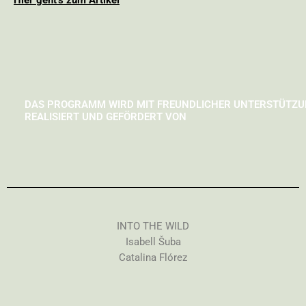
DAS PROGRAMM WIRD MIT FREUNDLICHER UNTERSTÜTZ
REALISIERT UND GEFÖRDERT VON
INTO THE WILD
Isabell Šuba
Catalina Flórez