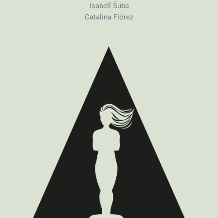
Isabell Šuba
Catalina Flórez