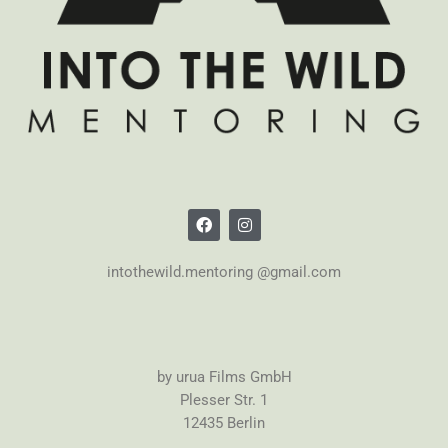
intothewild.mentoring @gmail.com
by urua Films GmbH
Plesser Str. 1
12435 Berlin