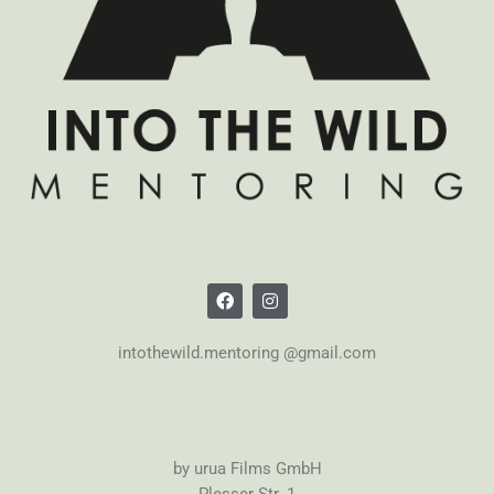
intothewild.mentoring @gmail.com
by urua Films GmbH
Plesser Str. 1