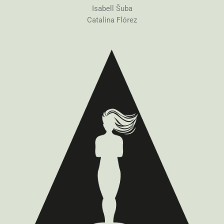
Isabell Šuba
Catalina Flórez