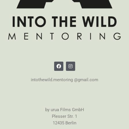
intothewild.mentoring @gmail.com
by urua Films GmbH
Plesser Str. 1
12435 Berlin